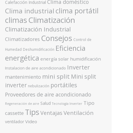
Clima doméstico
Calefacción Industrial
clima portátil
Clima industrial
Climatización
climas
Climatización Industrial
Consejos
Climatizadores
Control de
Eficiencia
Humedad
Deshumidificación
energética
energía solar
humidificación
Inverter
Instalacion de aire acondicionado
mini split
Mini split
mantenimiento
inverter
portátiles
nebulización
Proveedores de aire acondicionado
Tipo
Salud
Regeneración de aire
Tecnología Inverter
Tips
Ventilación
Ventajas
cassette
Video
ventilador