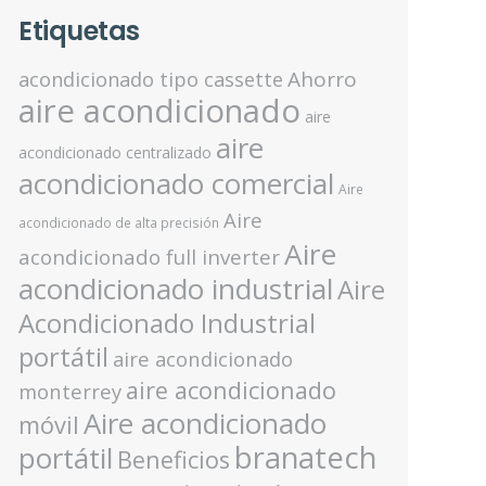
Etiquetas
Ahorro
acondicionado tipo cassette
aire acondicionado
aire
aire
acondicionado centralizado
acondicionado comercial
Aire
Aire
acondicionado de alta precisión
Aire
acondicionado full inverter
acondicionado industrial
Aire
Acondicionado Industrial
portátil
aire acondicionado
aire acondicionado
monterrey
Aire acondicionado
móvil
branatech
portátil
Beneficios