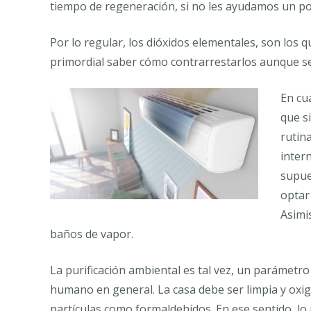
tiempo de regeneración, si no les ayudamos un po
Por lo regular, los dióxidos elementales, son los
primordial saber cómo contrarrestarlos aunque sea
En cua
que s
rutin
intern
supue
optar
Asimi
baños de vapor.
La purificación ambiental es tal vez, un parámetro
humano en general. La casa debe ser limpia y oxig
partículas como formaldehídos. En ese sentido, l