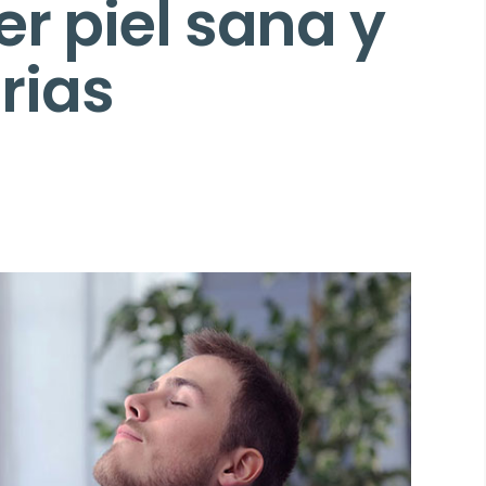
r piel sana y
rias