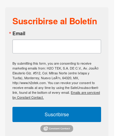
Suscribirse al Boletín
Email
By submitting this form, you are consenting to receive
marketing emails from: H2O TEK, S.A. DE C.V., Av. JosÃ©
Eleuterio Glz. #512, Col. Mitras Norte (entre Ixtapa y
Tuxtla), Monterrey, Nuevo LeÃ³n, 64320, MX,
http://www.h2otek.com. You can revoke your consent to
receive emails at any time by using the SafeUnsubscribe®
link, found at the bottom of every email.
Emails are serviced
by Constant Contact.
Suscribirse