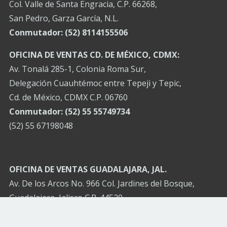
Col. Valle de Santa Engracia, C.P. 66268,
San Pedro, Garza García, N.L.
Conmutador:
(52) 8114155506
OFICINA DE VENTAS CD. DE MÉXICO, CDMX:
Av. Tonalá 285-1, Colonia Roma Sur,
Delegación Cuauhtémoc entre Tepeji y Tepic,
Cd. de México, CDMX C.P. 06760
Conmutador: (52) 55 55749734
(52) 55 67198048
OFICINA DE VENTAS GUADALAJARA, JAL.
Av. De los Arcos No. 966 Col. Jardines del Bosque,
Guadalajara, Jalisco C.P. 44520
Local C, entre calle Cosmos y calle Rayo
Conmutador: (52) 3332685443