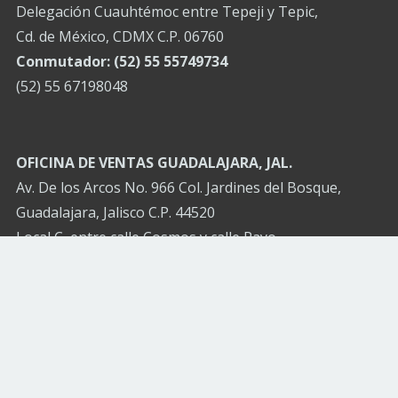
Delegación Cuauhtémoc entre Tepeji y Tepic,
Cd. de México, CDMX C.P. 06760
Conmutador: (52) 55 55749734
(52) 55 67198048
OFICINA DE VENTAS GUADALAJARA, JAL.
Av. De los Arcos No. 966 Col. Jardines del Bosque,
Guadalajara, Jalisco C.P. 44520
Local C, entre calle Cosmos y calle Rayo
Conmutador: (52) 3332685443
(52) 3326967426
CANCÚN Q.R.:
Tel. (52) 9983132858
TIJUANA, BCN