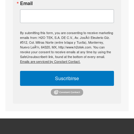
Email
By submitting this form, you are consenting to receive marketing
emails from: H2O TEK, S.A. DE C.V., Av. JosÃ© Eleuterio Glz.
#512, Col. Mitras Norte (entre Ixtapa y Tuxtla), Monterrey,
Nuevo LeÃ³n, 64320, MX, http://www.h2otek.com. You can
revoke your consent to receive emails at any time by using the
SafeUnsubscribe® link, found at the bottom of every email.
Emails are serviced by Constant Contact.
Suscribirse