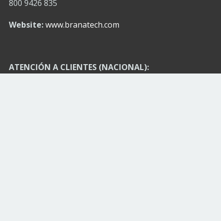
800 9426 835
Website:
www.branatech.com
ATENCIÓN A CLIENTES (NACIONAL):
info@branatech.com
OFICINAS Y PLANTA
MONTERREY N.L. (MATRIZ):
Av. José Eleuterio González
No. 512 Col. Mitras Norte
(entre Ixtapa y Tuxtla)
C.P. 64320 Monterrey, N.L.
México.
Conmutador: (52) 81 83467510
(52) 81 83467534