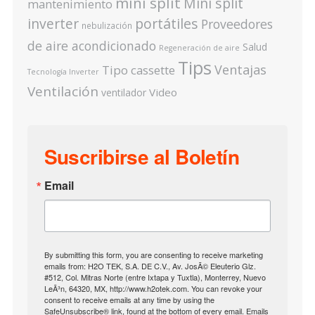
mini split
Mini split
mantenimiento
inverter
portátiles
Proveedores
nebulización
de aire acondicionado
Salud
Regeneración de aire
Tips
Ventajas
Tipo cassette
Tecnología Inverter
Ventilación
Video
ventilador
Suscribirse al Boletín
Email
By submitting this form, you are consenting to receive marketing
emails from: H2O TEK, S.A. DE C.V., Av. JosÃ© Eleuterio Glz.
#512, Col. Mitras Norte (entre Ixtapa y Tuxtla), Monterrey, Nuevo
LeÃ³n, 64320, MX, http://www.h2otek.com. You can revoke your
consent to receive emails at any time by using the
SafeUnsubscribe® link, found at the bottom of every email.
Emails