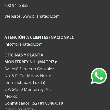
800 9426 835
Website:
www.branatech.com
ATENCIÓN A CLIENTES (NACIONAL):
info@branatech.com
OFICINAS Y PLANTA
MONTERREY N.L. (MATRIZ):
Av. José Eleuterio González
No. 512 Col. Mitras Norte
(entre Ixtapa y Tuxtla)
C.P. 64320 Monterrey, N.L.
México.
Conmutador: (52) 81 83467510
(52) 81 83467534