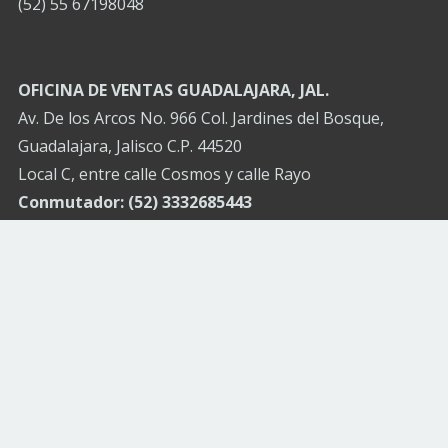
(52) 55 67198048
OFICINA DE VENTAS GUADALAJARA, JAL.
Av. De los Arcos No. 966 Col. Jardines del Bosque,
Guadalajara, Jalisco C.P. 44520
Local C, entre calle Cosmos y calle Rayo
Conmutador: (52) 3332685443
(52) 3326967426
CANCÚN Q.R.:
Tel. (52) 9983132858
TIJUANA, BCN
Tel. (52) 6642310160