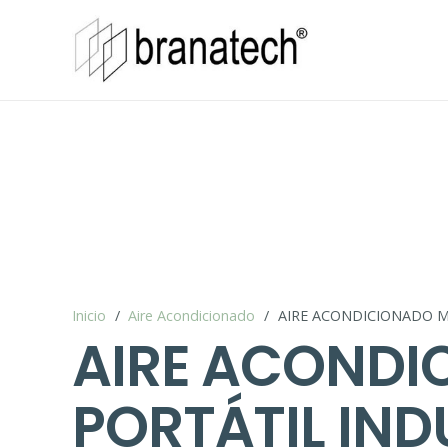
Inicio
/
Aire Acondicionado
/
AIRE ACONDICIONADO M
AIRE ACOND
PORTÁTIL IND