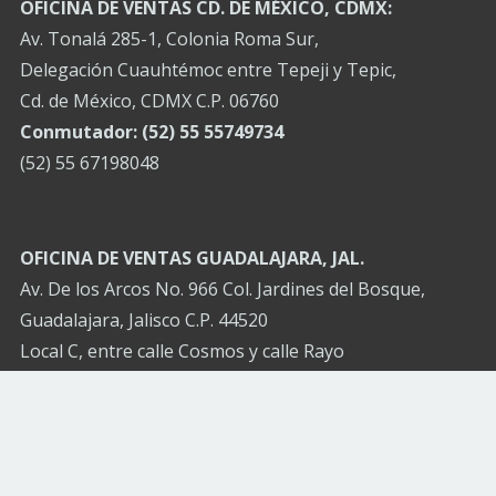
OFICINA DE VENTAS CD. DE MÉXICO, CDMX:
Av. Tonalá 285-1, Colonia Roma Sur,
Delegación Cuauhtémoc entre Tepeji y Tepic,
Cd. de México, CDMX C.P. 06760
Conmutador: (52) 55 55749734
(52) 55 67198048
OFICINA DE VENTAS GUADALAJARA, JAL.
Av. De los Arcos No. 966 Col. Jardines del Bosque,
Guadalajara, Jalisco C.P. 44520
Local C, entre calle Cosmos y calle Rayo
Conmutador: (52) 3332685443
(52) 3326967426
CANCÚN Q.R.:
Tel. (52) 9983132858