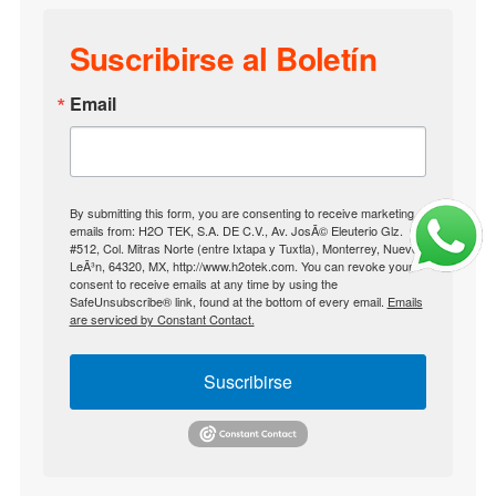
Suscribirse al Boletín
Email
By submitting this form, you are consenting to receive marketing
emails from: H2O TEK, S.A. DE C.V., Av. JosÃ© Eleuterio Glz.
#512, Col. Mitras Norte (entre Ixtapa y Tuxtla), Monterrey, Nuevo
LeÃ³n, 64320, MX, http://www.h2otek.com. You can revoke your
consent to receive emails at any time by using the
SafeUnsubscribe® link, found at the bottom of every email.
Emails
are serviced by Constant Contact.
Suscribirse