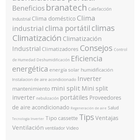
branatech
Beneficios
Calefacción
Clima
Clima doméstico
Industrial
climas
clima portátil
industrial
Climatización
Climatización
Consejos
Industrial
Climatizadores
Control
Eficiencia
de Humedad
Deshumidificación
energética
energía solar
humidificación
Inverter
Instalacion de aire acondicionado
mini split
Mini split
mantenimiento
inverter
portátiles
Proveedores
nebulización
de aire acondicionado
Salud
Regeneración de aire
Tips
Ventajas
Tipo cassette
Tecnología Inverter
Ventilación
Video
ventilador