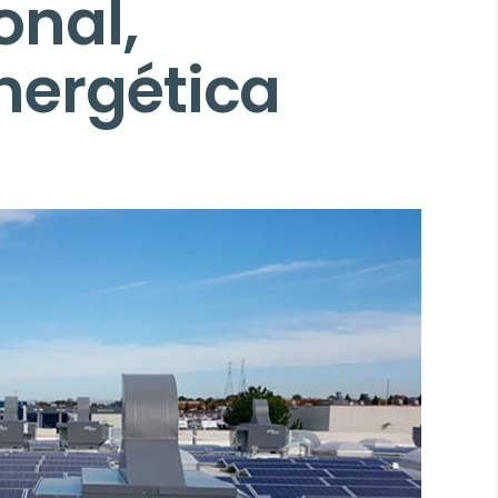
onal,
nergética