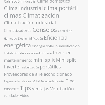
Clima doméstico
Calefacción Industrial
clima portátil
Clima industrial
Climatización
climas
Climatización Industrial
Consejos
Climatizadores
Control de
Eficiencia
Humedad
Deshumidificación
energética
energía solar
humidificación
Inverter
Instalacion de aire acondicionado
mini split
Mini split
mantenimiento
inverter
portátiles
nebulización
Proveedores de aire acondicionado
Tipo
Salud
Regeneración de aire
Tecnología Inverter
Tips
Ventilación
Ventajas
cassette
Video
ventilador