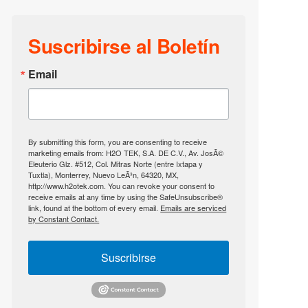
Suscribirse al Boletín
Email
By submitting this form, you are consenting to receive
marketing emails from: H2O TEK, S.A. DE C.V., Av. JosÃ©
Eleuterio Glz. #512, Col. Mitras Norte (entre Ixtapa y
Tuxtla), Monterrey, Nuevo LeÃ³n, 64320, MX,
http://www.h2otek.com. You can revoke your consent to
receive emails at any time by using the SafeUnsubscribe®
link, found at the bottom of every email.
Emails are serviced
by Constant Contact.
Suscribirse