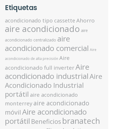
Etiquetas
Ahorro
acondicionado tipo cassette
aire acondicionado
aire
aire
acondicionado centralizado
acondicionado comercial
Aire
Aire
acondicionado de alta precisión
Aire
acondicionado full inverter
acondicionado industrial
Aire
Acondicionado Industrial
portátil
aire acondicionado
aire acondicionado
monterrey
Aire acondicionado
móvil
branatech
portátil
Beneficios