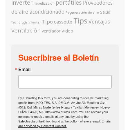
inverter
portátiles
Proveedores
nebulización
de aire acondicionado
Salud
Regeneración de aire
Tips
Ventajas
Tipo cassette
Tecnología Inverter
Ventilación
Video
ventilador
Suscribirse al Boletín
Email
By submitting this form, you are consenting to receive marketing
emails from: H2O TEK, S.A. DE C.V., Av. JosÃ© Eleuterio Glz.
#512, Col. Mitras Norte (entre Ixtapa y Tuxtla), Monterrey, Nuevo
LeÃ³n, 64320, MX, http://www.h2otek.com. You can revoke your
consent to receive emails at any time by using the
SafeUnsubscribe® link, found at the bottom of every email.
Emails
are serviced by Constant Contact.