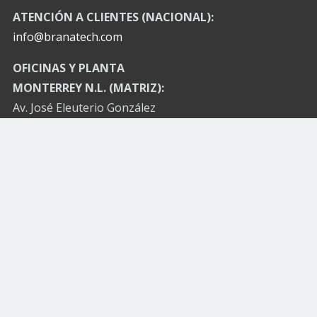
ATENCIÓN A CLIENTES (NACIONAL):
info@branatech.com
OFICINAS Y PLANTA
MONTERREY N.L. (MATRIZ):
Av. José Eleuterio González
No. 512 Col. Mitras Norte
(entre Ixtapa y Tuxtla)
C.P. 64320 Monterrey, N.L.
México.
Conmutador: (52) 81 83467510
(52) 81 83467534
(52) 81 83738802
(52) 81 23162248
(52) 81 23162249
OFICINA DE VENTAS, SAN PEDRO, GARZA GARCIA