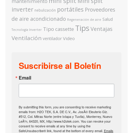
mini split
Mini split
mantenimiento
inverter
portátiles
Proveedores
nebulización
de aire acondicionado
Salud
Regeneración de aire
Tips
Ventajas
Tipo cassette
Tecnología Inverter
Ventilación
Video
ventilador
Suscribirse al Boletín
Email
By submitting this form, you are consenting to receive marketing
emails from: H2O TEK, S.A. DE C.V., Av. JosÃ© Eleuterio Glz.
#512, Col. Mitras Norte (entre Ixtapa y Tuxtla), Monterrey, Nuevo
LeÃ³n, 64320, MX, http://www.h2otek.com. You can revoke your
consent to receive emails at any time by using the
SafeUnsubscribe® link, found at the bottom of every email.
Emails