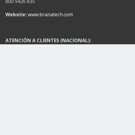
800 9426 835
Website:
www.branatech.com
ATENCIÓN A CLIENTES (NACIONAL):
info@branatech.com
OFICINAS Y PLANTA
MONTERREY N.L. (MATRIZ):
Av. José Eleuterio González
No. 512 Col. Mitras Norte
(entre Ixtapa y Tuxtla)
C.P. 64320 Monterrey, N.L.
México.
Conmutador: (52) 81 83467510
(52) 81 83467534