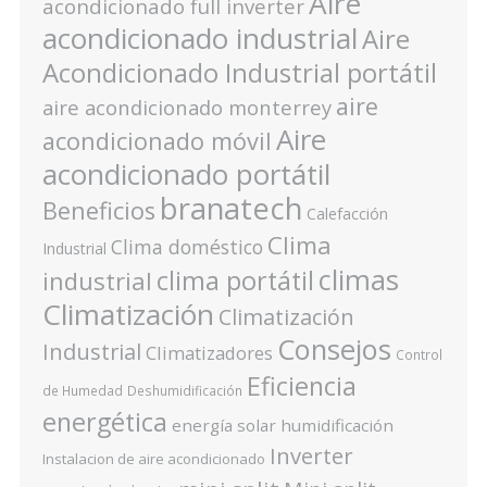
Aire
acondicionado full inverter
acondicionado industrial
Aire
Acondicionado Industrial portátil
aire
aire acondicionado monterrey
Aire
acondicionado móvil
acondicionado portátil
branatech
Beneficios
Calefacción
Clima
Clima doméstico
Industrial
climas
clima portátil
industrial
Climatización
Climatización
Consejos
Industrial
Climatizadores
Control
Eficiencia
de Humedad
Deshumidificación
energética
energía solar
humidificación
Inverter
Instalacion de aire acondicionado