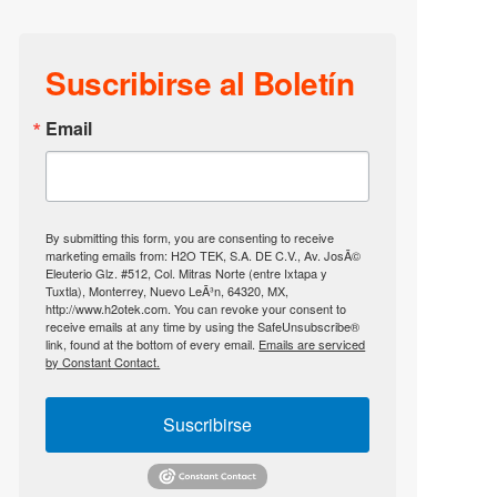
Suscribirse al Boletín
Email
By submitting this form, you are consenting to receive
marketing emails from: H2O TEK, S.A. DE C.V., Av. JosÃ©
Eleuterio Glz. #512, Col. Mitras Norte (entre Ixtapa y
Tuxtla), Monterrey, Nuevo LeÃ³n, 64320, MX,
http://www.h2otek.com. You can revoke your consent to
receive emails at any time by using the SafeUnsubscribe®
link, found at the bottom of every email.
Emails are serviced
by Constant Contact.
Suscribirse