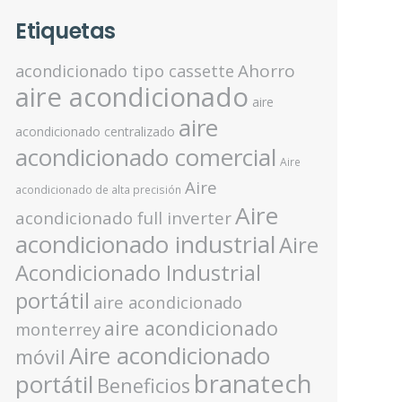
Etiquetas
Ahorro
acondicionado tipo cassette
aire acondicionado
aire
aire
acondicionado centralizado
acondicionado comercial
Aire
Aire
acondicionado de alta precisión
Aire
acondicionado full inverter
acondicionado industrial
Aire
Acondicionado Industrial
portátil
aire acondicionado
aire acondicionado
monterrey
Aire acondicionado
móvil
branatech
portátil
Beneficios