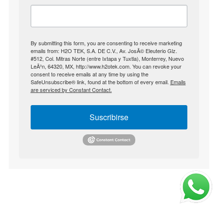
By submitting this form, you are consenting to receive marketing
emails from: H2O TEK, S.A. DE C.V., Av. JosÃ© Eleuterio Glz.
#512, Col. Mitras Norte (entre Ixtapa y Tuxtla), Monterrey, Nuevo
LeÃ³n, 64320, MX, http://www.h2otek.com. You can revoke your
consent to receive emails at any time by using the
SafeUnsubscribe® link, found at the bottom of every email.
Emails
are serviced by Constant Contact.
Suscribirse