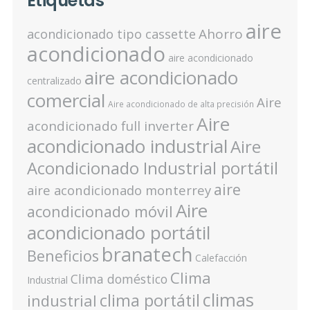
Etiquetas
aire
Ahorro
acondicionado tipo cassette
acondicionado
aire acondicionado
aire acondicionado
centralizado
comercial
Aire
Aire acondicionado de alta precisión
Aire
acondicionado full inverter
acondicionado industrial
Aire
Acondicionado Industrial portátil
aire
aire acondicionado monterrey
Aire
acondicionado móvil
acondicionado portátil
branatech
Beneficios
Calefacción
Clima
Clima doméstico
Industrial
climas
clima portátil
industrial