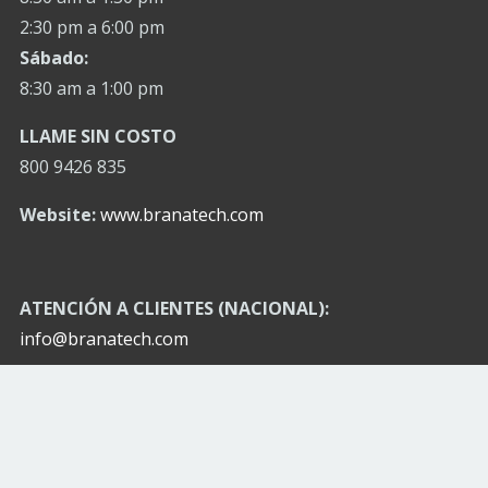
2:30 pm a 6:00 pm
Sábado:
8:30 am a 1:00 pm
LLAME SIN COSTO
800 9426 835
Website:
www.branatech.com
ATENCIÓN A CLIENTES (NACIONAL):
info@branatech.com
OFICINAS Y PLANTA
MONTERREY N.L. (MATRIZ):
Av. José Eleuterio González
No. 512 Col. Mitras Norte