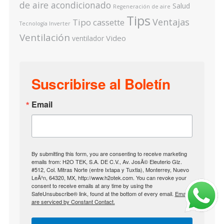
de aire acondicionado
Salud
Regeneración de aire
Tips
Ventajas
Tipo cassette
Tecnología Inverter
Ventilación
Video
ventilador
Suscribirse al Boletín
Email
By submitting this form, you are consenting to receive marketing
emails from: H2O TEK, S.A. DE C.V., Av. JosÃ© Eleuterio Glz.
#512, Col. Mitras Norte (entre Ixtapa y Tuxtla), Monterrey, Nuevo
LeÃ³n, 64320, MX, http://www.h2otek.com. You can revoke your
consent to receive emails at any time by using the
SafeUnsubscribe® link, found at the bottom of every email.
Emails
are serviced by Constant Contact.