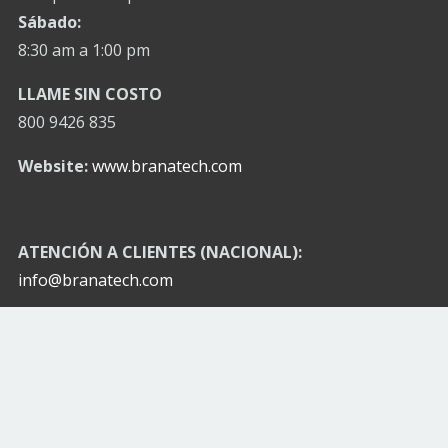
Sábado:
8:30 am a 1:00 pm
LLAME SIN COSTO
800 9426 835
Website:
www.branatech.com
ATENCIÓN A CLIENTES (NACIONAL):
info@branatech.com
OFICINAS Y PLANTA
MONTERREY N.L. (MATRIZ):
Av. José Eleuterio González
No. 512 Col. Mitras Norte
(entre Ixtapa y Tuxtla)