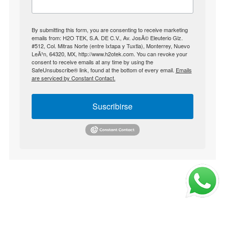
By submitting this form, you are consenting to receive marketing
emails from: H2O TEK, S.A. DE C.V., Av. JosÃ© Eleuterio Glz.
#512, Col. Mitras Norte (entre Ixtapa y Tuxtla), Monterrey, Nuevo
LeÃ³n, 64320, MX, http://www.h2otek.com. You can revoke your
consent to receive emails at any time by using the
SafeUnsubscribe® link, found at the bottom of every email.
Emails
are serviced by Constant Contact.
Suscribirse