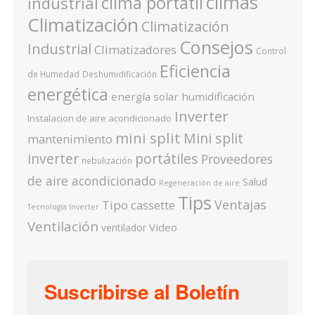
climas
clima portátil
industrial
Climatización
Climatización
Consejos
Industrial
Climatizadores
Control
Eficiencia
de Humedad
Deshumidificación
energética
energía solar
humidificación
Inverter
Instalacion de aire acondicionado
mini split
Mini split
mantenimiento
inverter
portátiles
Proveedores
nebulización
de aire acondicionado
Salud
Regeneración de aire
Tips
Ventajas
Tipo cassette
Tecnología Inverter
Ventilación
Video
ventilador
Suscribirse al Boletín