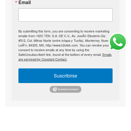
Email
By submitting this form, you are consenting to receive marketing
emails from: H2O TEK, S.A. DE C.V., Av. JosÃ© Eleuterio Glz.
#512, Col. Mitras Norte (entre Ixtapa y Tuxtla), Monterrey, Nuevo
LeÃ³n, 64320, MX, http://www.h2otek.com. You can revoke your
consent to receive emails at any time by using the
SafeUnsubscribe® link, found at the bottom of every email.
Emails
are serviced by Constant Contact.
Suscribirse